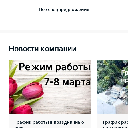
Все спецпредложения
Новости компании
График работы в праздничные
График ра
дни
праздники