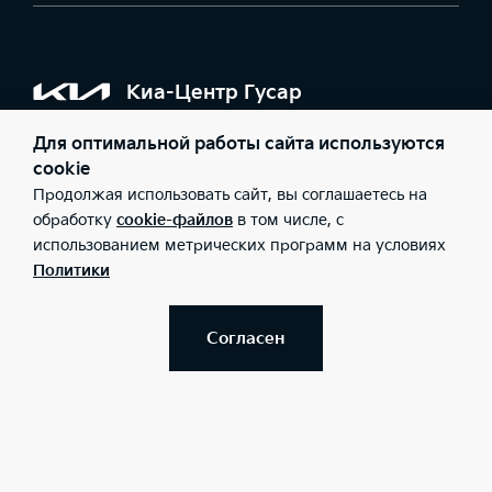
Киа-Центр Гусар
Для оптимальной работы сайта используются
Модели
cookie
Продолжая использовать сайт, вы соглашаетесь на
обработку
cookie-файлов
в том числе, с
Авто в наличии
использованием метрических программ на условиях
Политики
Покупателям
Согласен
Владельцам
О Дилере