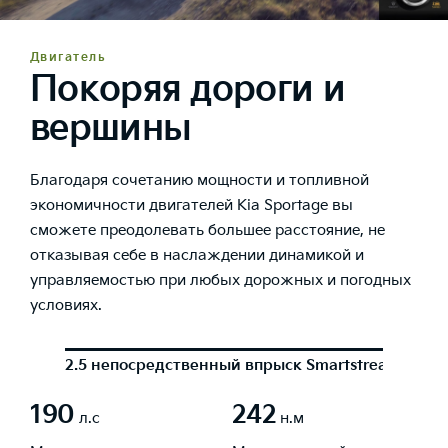
Двигатель
Покоряя дороги и
вершины
Благодаря сочетанию мощности и топливной
экономичности двигателей Kia Sportage вы
сможете преодолевать большее расстояние, не
отказывая себе в наслаждении динамикой и
управляемостью при любых дорожных и погодных
условиях.
2.5 непосредственный впрыск Smartstream
2.0
190
242
л.с
н.м