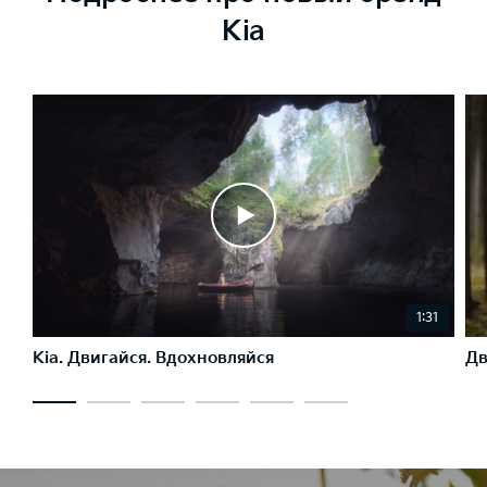
Kia
1:31
Kia. Двигайся. Вдохновляйся
Дв