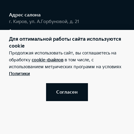
Адрес салонa
г. Киров, ул. А.Горбуновой, д. 21
+7(8332) 35-02-02
Для оптимальной работы сайта используются
cookie
Соцсети
Продолжая использовать сайт, вы соглашаетесь на
обработку
cookie-файлов
в том числе, с
использованием метрических программ на условиях
Политики
Заказать звонок
Согласен
© 2026 Юридические лица ООО "КИА-Центр Киров"
(Фактический адрес: г. Киров, ул. А.Горбуновой, д. 21; Телефон:
+7(8332) 35-02-02; ИНН: 4345160411; ОГРН: 1064345134644),
ООО «Киа Россия и СНГ» (Фактический адрес: г.Москва, Валовая
26; Телефон: 8 800 301 08 80; ИНН: 7728674093; ОГРН:
5087746291760) ведут деятельность на территории РФ в
соответствии с законодательством РФ. Реализуемые товары