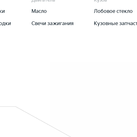
Двигатель
Кузов
ки
Масло
Лобовое стекло
одки
Свечи зажигания
Кузовные запчас