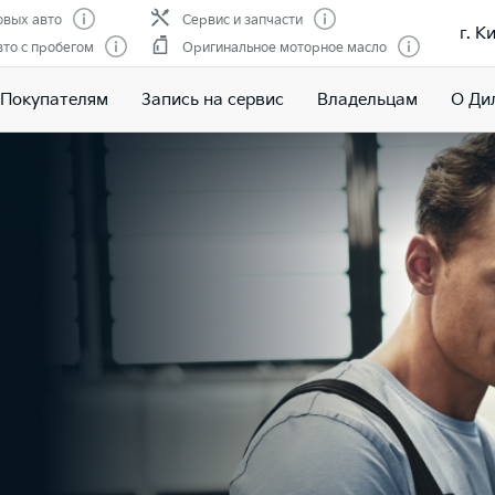
вых авто
Сервис и запчасти
г. К
то с пробегом
Оригинальное моторное масло
Покупателям
Запись на сервис
Владельцам
О Ди