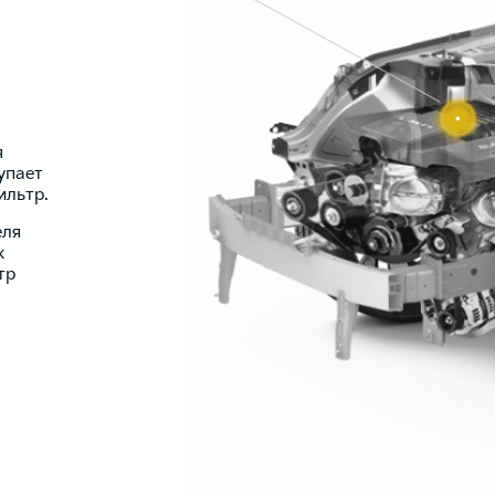
я
упает
ильтр.
еля
х
тр