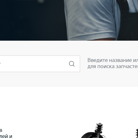
Введите название и
у
для поиска запчасте
в
лей и