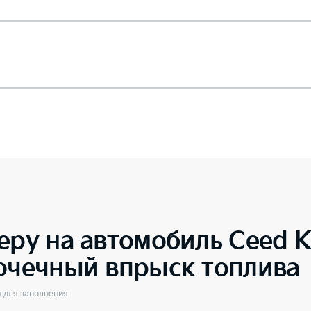
еру на автомобиль
Ceed 
точечный впрыск топлива
ы для заполнения