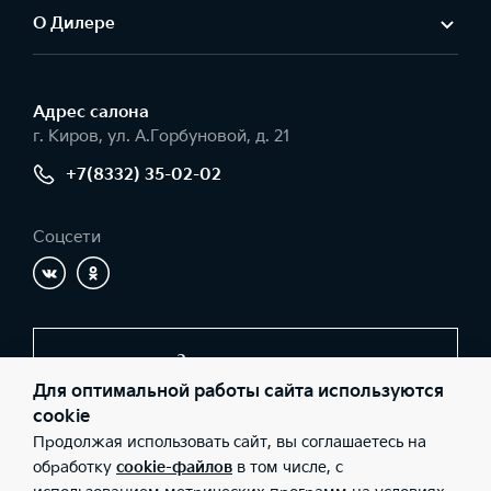
О Дилере
Адрес салонa
г. Киров, ул. А.Горбуновой, д. 21
+7(8332) 35-02-02
Соцсети
Заказать звонок
Для оптимальной работы сайта используются
cookie
Продолжая использовать сайт, вы соглашаетесь на
© 2026 Юридические лица ООО "КИА-Центр Киров"
(Фактический адрес: г. Киров, ул. А.Горбуновой, д. 21; Телефон:
обработку
cookie-файлов
в том числе, с
+7(8332) 35-02-02; ИНН: 4345160411; ОГРН: 1064345134644),