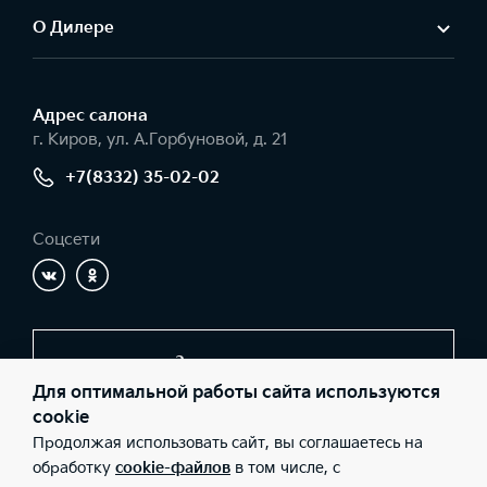
О Дилере
Адрес салонa
г. Киров, ул. А.Горбуновой, д. 21
+7(8332) 35-02-02
Соцсети
Заказать звонок
Для оптимальной работы сайта используются
cookie
Продолжая использовать сайт, вы соглашаетесь на
© 2026 Юридические лица ООО "КИА-Центр Киров"
(Фактический адрес: г. Киров, ул. А.Горбуновой, д. 21; Телефон:
обработку
cookie-файлов
в том числе, с
+7(8332) 35-02-02; ИНН: 4345160411; ОГРН: 1064345134644),