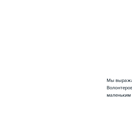
Мы выражае
Волонтеров
маленьким 