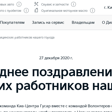
вых авто
Сервис и запчасти
г. К
то с пробегом
Оригинальное моторное масло
Покупателям
Запись на сервис
Владельцам
О Ди
ицинских работников нашего города
27 декабря 2020 г.
днее поздравлени
х работников на
 команда Киа-Центра Гусар вместе с командой Волонтеров