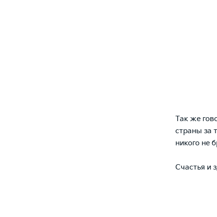
Так же гов
страны за т
никого не 
Счастья и 