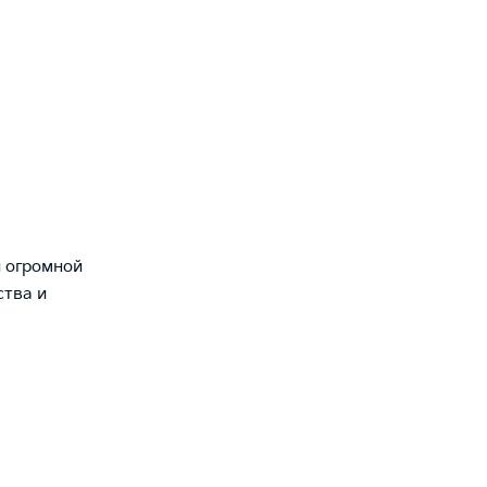
й огромной
ства и