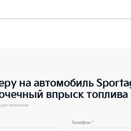
еру на автомобиль
Sporta
точечный впрыск топлива
ы для заполнения
Телефон *