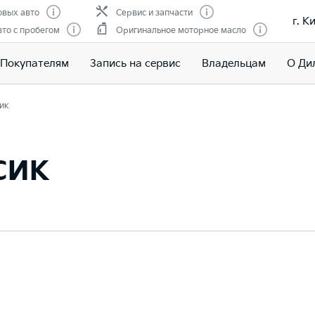
вых авто
Сервис и запчасти
г. К
то с пробегом
Оригинальное моторное масло
Покупателям
Запись на сервис
Владельцам
О Ди
ик
сик